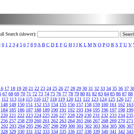
ull Search (slower):
:
0
1
2
3
4
5
6
7
8
9
A
B
C
D
E
F
G
H
I
J
K
L
M
N
O
P
Q
R
S
T
U
V
16
17
18
19
20
21
22
23
24
25
26
27
28
29
30
31
32
33
34
35
36
37
3
6
67
68
69
70
71
72
73
74
75
76
77
78
79
80
81
82
83
84
85
86
87
88
1
112
113
114
115
116
117
118
119
120
121
122
123
124
125
126
127
148
149
150
151
152
153
154
155
156
157
158
159
160
161
162
163
184
185
186
187
188
189
190
191
192
193
194
195
196
197
198
199
220
221
222
223
224
225
226
227
228
229
230
231
232
233
234
235
256
257
258
259
260
261
262
263
264
265
266
267
268
269
270
271
292
293
294
295
296
297
298
299
300
301
302
303
304
305
306
307
328
329
330
331
332
333
334
335
336
337
338
339
340
341
342
343