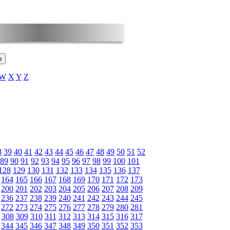
W
X
Y
Z
8
39
40
41
42
43
44
45
46
47
48
49
50
51
52
89
90
91
92
93
94
95
96
97
98
99
100
101
128
129
130
131
132
133
134
135
136
137
164
165
166
167
168
169
170
171
172
173
200
201
202
203
204
205
206
207
208
209
236
237
238
239
240
241
242
243
244
245
272
273
274
275
276
277
278
279
280
281
308
309
310
311
312
313
314
315
316
317
344
345
346
347
348
349
350
351
352
353