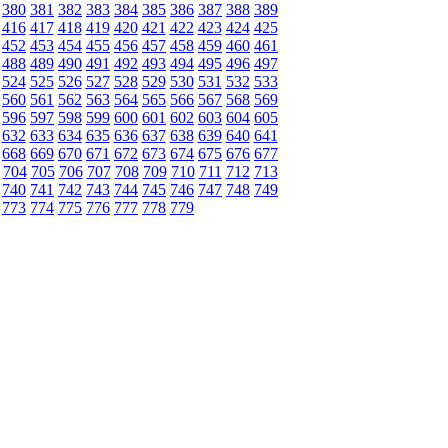
380
381
382
383
384
385
386
387
388
389
416
417
418
419
420
421
422
423
424
425
452
453
454
455
456
457
458
459
460
461
488
489
490
491
492
493
494
495
496
497
524
525
526
527
528
529
530
531
532
533
560
561
562
563
564
565
566
567
568
569
596
597
598
599
600
601
602
603
604
605
632
633
634
635
636
637
638
639
640
641
668
669
670
671
672
673
674
675
676
677
704
705
706
707
708
709
710
711
712
713
740
741
742
743
744
745
746
747
748
749
773
774
775
776
777
778
779