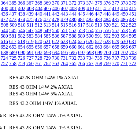
364
365
366
367
368
369
370
371
372
373
374
375
376
377
378
379
400
401
402
403
404
405
406
407
408
409
410
411
412
413
414
415
436
437
438
439
440
441
442
443
444
445
446
447
448
449
450
451
472
473
474
475
476
477
478
479
480
481
482
483
484
485
486
487
508
509
510
511
512
513
514
515
516
517
518
519
520
521
522
523
544
545
546
547
548
549
550
551
552
553
554
555
556
557
558
559
580
581
582
583
584
585
586
587
588
589
590
591
592
593
594
595
616
617
618
619
620
621
622
623
624
625
626
627
628
629
630
631
652
653
654
655
656
657
658
659
660
661
662
663
664
665
666
667
688
689
690
691
692
693
694
695
696
697
698
699
700
701
702
703
724
725
726
727
728
729
730
731
732
733
734
735
736
737
738
739
757
758
759
760
761
762
763
764
765
766
767
768
769
770
771
772
T
RES 422K OHM 1/4W 1% AXIAL
RES 43 OHM 1/4W 2% AXIAL
RES 43 OHM 1/4W 5% AXIAL
RES 43.2 OHM 1/4W 1% AXIAL
% R
RES 43.2K OHM 1/4W .1% AXIAL
% T
RES 43.2K OHM 1/4W .1% AXIAL