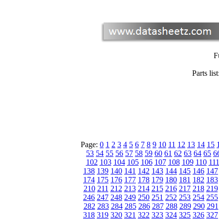
F
Parts list
Page:
0
1
2
3
4
5
6
7
8
9
10
11
12
13
14
15
53
54
55
56
57
58
59
60
61
62
63
64
65
6
102
103
104
105
106
107
108
109
110
11
138
139
140
141
142
143
144
145
146
147
174
175
176
177
178
179
180
181
182
183
210
211
212
213
214
215
216
217
218
219
246
247
248
249
250
251
252
253
254
255
282
283
284
285
286
287
288
289
290
291
318
319
320
321
322
323
324
325
326
327