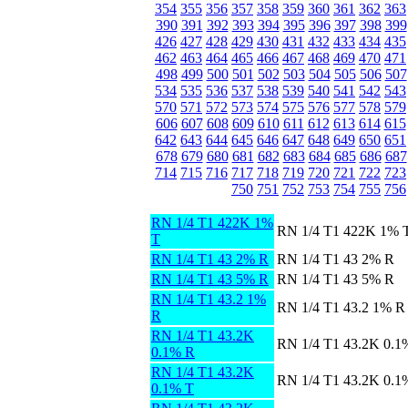
354
355
356
357
358
359
360
361
362
363
390
391
392
393
394
395
396
397
398
399
426
427
428
429
430
431
432
433
434
435
462
463
464
465
466
467
468
469
470
471
498
499
500
501
502
503
504
505
506
507
534
535
536
537
538
539
540
541
542
543
570
571
572
573
574
575
576
577
578
579
606
607
608
609
610
611
612
613
614
615
642
643
644
645
646
647
648
649
650
651
678
679
680
681
682
683
684
685
686
687
714
715
716
717
718
719
720
721
722
723
750
751
752
753
754
755
756
RN 1/4 T1 422K 1%
RN 1/4 T1 422K 1% 
T
RN 1/4 T1 43 2% R
RN 1/4 T1 43 2% R
RN 1/4 T1 43 5% R
RN 1/4 T1 43 5% R
RN 1/4 T1 43.2 1%
RN 1/4 T1 43.2 1% R
R
RN 1/4 T1 43.2K
RN 1/4 T1 43.2K 0.1
0.1% R
RN 1/4 T1 43.2K
RN 1/4 T1 43.2K 0.1
0.1% T