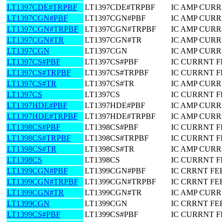
LT1397CDE#TRPBF
LT1397CDE#TRPBF
IC AMP CUR
LT1397CGN#PBF
LT1397CGN#PBF
IC AMP CUR
LT1397CGN#TRPBF
LT1397CGN#TRPBF
IC AMP CUR
LT1397CGN#TR
LT1397CGN#TR
IC AMP CUR
LT1397CGN
LT1397CGN
IC AMP CUR
LT1397CS#PBF
LT1397CS#PBF
IC CURRNT 
LT1397CS#TRPBF
LT1397CS#TRPBF
IC CURRNT 
LT1397CS#TR
LT1397CS#TR
IC AMP CUR
LT1397CS
LT1397CS
IC CURRNT 
LT1397HDE#PBF
LT1397HDE#PBF
IC AMP CUR
LT1397HDE#TRPBF
LT1397HDE#TRPBF
IC AMP CUR
LT1398CS#PBF
LT1398CS#PBF
IC CURRNT F
LT1398CS#TRPBF
LT1398CS#TRPBF
IC CURRNT F
LT1398CS#TR
LT1398CS#TR
IC AMP CURR
LT1398CS
LT1398CS
IC CURRNT F
LT1399CGN#PBF
LT1399CGN#PBF
IC CRRNT FE
LT1399CGN#TRPBF
LT1399CGN#TRPBF
IC CRRNT FE
LT1399CGN#TR
LT1399CGN#TR
IC AMP CURR
LT1399CGN
LT1399CGN
IC CRRNT FE
LT1399CS#PBF
LT1399CS#PBF
IC CURRNT F