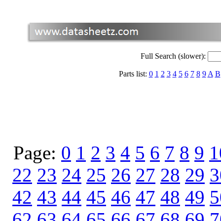
Full Search (slower):
Parts list:
0
1
2
3
4
5
6
7
8
9
A
B
Page:
0
1
2
3
4
5
6
7
8
9
1
22
23
24
25
26
27
28
29
3
42
43
44
45
46
47
48
49
5
62
63
64
65
66
67
68
69
7