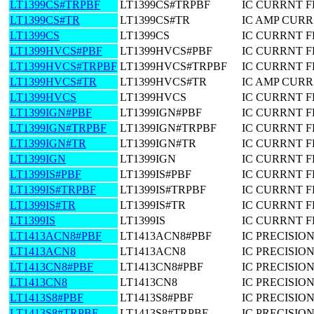
LT1399CS#TRPBF
LT1399CS#TRPBF
IC CURRNT F
LT1399CS#TR
LT1399CS#TR
IC AMP CURR
LT1399CS
LT1399CS
IC CURRNT F
LT1399HVCS#PBF
LT1399HVCS#PBF
IC CURRNT F
LT1399HVCS#TRPBF
LT1399HVCS#TRPBF
IC CURRNT F
LT1399HVCS#TR
LT1399HVCS#TR
IC AMP CURR
LT1399HVCS
LT1399HVCS
IC CURRNT F
LT1399IGN#PBF
LT1399IGN#PBF
IC CURRNT F
LT1399IGN#TRPBF
LT1399IGN#TRPBF
IC CURRNT F
LT1399IGN#TR
LT1399IGN#TR
IC CURRNT F
LT1399IGN
LT1399IGN
IC CURRNT F
LT1399IS#PBF
LT1399IS#PBF
IC CURRNT F
LT1399IS#TRPBF
LT1399IS#TRPBF
IC CURRNT F
LT1399IS#TR
LT1399IS#TR
IC CURRNT F
LT1399IS
LT1399IS
IC CURRNT F
LT1413ACN8#PBF
LT1413ACN8#PBF
IC PRECISIO
LT1413ACN8
LT1413ACN8
IC PRECISIO
LT1413CN8#PBF
LT1413CN8#PBF
IC PRECISIO
LT1413CN8
LT1413CN8
IC PRECISIO
LT1413S8#PBF
LT1413S8#PBF
IC PRECISIO
LT1413S8#TRPBF
LT1413S8#TRPBF
IC PRECISIO