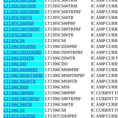
LT1395CS6#TRM
LT1395CS6#TRM
IC AMP CURR
LT1395CS6#TRM
LT1395CS6#TRM
IC AMP CURR
LT1395CS6#TRPBF
LT1395CS6#TRPBF
IC AMP CURR
LT1395CS6#TR
LT1395CS6#TR
IC AMP CURR
LT1395CS8#PBF
LT1395CS8#PBF
IC AMP CURR
LT1395CS8#TRPBF
LT1395CS8#TRPBF
IC AMP CURR
LT1395CS8#TR
LT1395CS8#TR
IC AMP CURR
LT1395CS8
LT1395CS8
IC AMP CURR
LT1396CDD#PBF
LT1396CDD#PBF
IC AMP CUR
LT1396CDD#TRPBF
LT1396CDD#TRPBF
IC AMP CUR
LT1396CDD#TR
LT1396CDD#TR
IC AMP CUR 
LT1396CDD
LT1396CDD
IC AMP CUR
LT1396CMS8#PBF
LT1396CMS8#PBF
IC AMP CUR
LT1396CMS8#TRPBF
LT1396CMS8#TRPBF
IC AMP CUR
LT1396CMS8#TR
LT1396CMS8#TR
IC AMP CUR
LT1396CMS8
LT1396CMS8
IC AMP CUR
LT1396CS8#PBF
LT1396CS8#PBF
IC CURRNT 
LT1396CS8#TRPBF
LT1396CS8#TRPBF
IC CURRNT 
LT1396CS8#TR
LT1396CS8#TR
IC AMP CUR
LT1396CS8
LT1396CS8
IC CURRNT 
LT1397CDE#PBF
LT1397CDE#PBF
IC AMP CUR