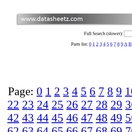
Full Search (slower):
Parts list:
0
1
2
3
4
5
6
7
8
9
A
B
Page:
0
1
2
3
4
5
6
7
8
9
1
22
23
24
25
26
27
28
29
3
42
43
44
45
46
47
48
49
5
62
63
64
65
66
67
68
69
7